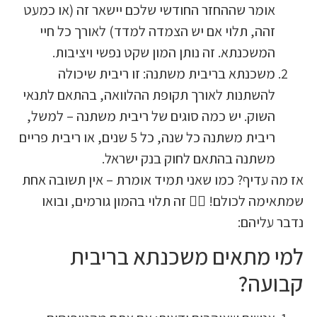
ומר שההחזר החודשי שלכם יישאר זה (או כמעט
הה, תלוי אם יש הצמדה למדד) לאורך כל חיי
משכנתא. זה נותן המון שקט נפשי ויציבות.
שכנתא בריבית משתנה: זו ריבית שיכולה
השתנות לאורך תקופת ההלוואה, בהתאם לתנאי
שוק. יש כמה סוגים של ריבית משתנה – למשל,
ריבית משתנה כל שנה, כל 5 שנים, או ריבית פריים
שתנה בהתאם לחוק בנק ישראל.
 עדיף? כמו שאני תמיד אומרת – אין תשובה אחת
ה לכולם! 🤷‍♀️ זה תלוי בהמון גורמים, ובואו
עליהם:
 מתאים משכנתא בריבית
עה?