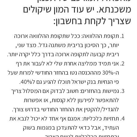
תא. יש עוד המון שיקולים
יך לקחת בחשבון:
קופת ההלוואה: ככל שתקופת ההלוואה ארוכה
ותר, כך הסיכון בריבית משתנה גדל. מצד שני,
יבית קבועה לתקופה ארוכה בדרך כלל יקרה יותר.
ני תמיד ממליצה אחרת שלי לא לעבור את רף
ה-30% מההכנסה נטו בהחזר החודשי למרות שעל
י הנחיות בנק ישראל תוכלו להגיע גם ל40%.
מישות בהחזרים: חשוב לבדוק אם המסלול צריך
התאפשר לפירעון ללא קנסות, או אפשרות
הגדיל/להקטין את ההחזר החודשי בדרוש צורך.
חזיות כלכליות: אמנם אף אחד לא יכול לנבא את
עתיד, אבל כדאי להתעדכן במגמות בשוק
בתחזיות הכלכליות לטווח הארוך.