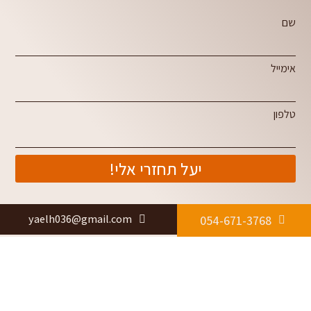
שם
אימייל
טלפון
יעל תחזרי אלי!
yaelh036@gmail.com
054-671-3768