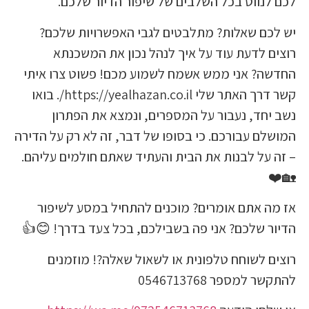
נווט בכל השלבים של שיפור הדיור שלכם.
ם שאלות? מתלבטים לגבי האפשרויות שלכם?
לדעת עוד על איך לנהל נכון את המשכנתא
? אני ממש אשמח לשמוע מכם! פשוט צרו איתי
קשר דרך האתר שלי https://yealhazan.co.il/. בואו
חד, נעבור על המספרים, ונמצא את הפתרון
 עבורכם. כי בסופו של דבר, זה לא רק על הדירה
על לבנות את הבית והעתיד שאתם חולמים עליהם.
 אתם אומרים? מוכנים להתחיל במסע לשיפור
 שלכם? אני פה בשבילכם, בכל צעד בדרך! 😊👍
לשוחח טלפונית או לשאול שאלה?! מוזמנים
מספר 0546713768