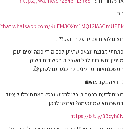
חו הודעה
https://wa.me/972546713768
https://chat.whatsapp.com/KuEM3QXm1MQ12IA5O
להיות עם יד על הדופק??!!
קבוצת ווצאפ שתיתן לכם מידי כמה ימים תוכן
ן ותשובות לכל השאלות הקשורות בשוק
תאות. מוזמנים להיכנס וגם לשתף🤗
 בקבוצה🏡
 לדעת בכמה תוכלו לרכוש נכס? האם תוכלו לעמוד
תא שמתאימה? היכנסו לכאן
https://bit.ly/3B
 בית יד שניה?! כל מה שאתם צריכים לדעת לפני