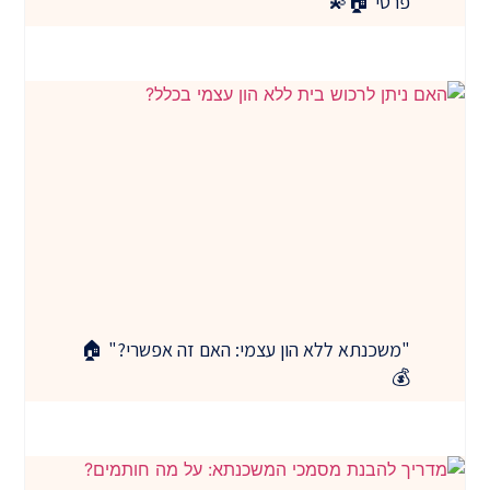
פרטי 🏠💫
"משכנתא ללא הון עצמי: האם זה אפשרי?" 🏠
💰